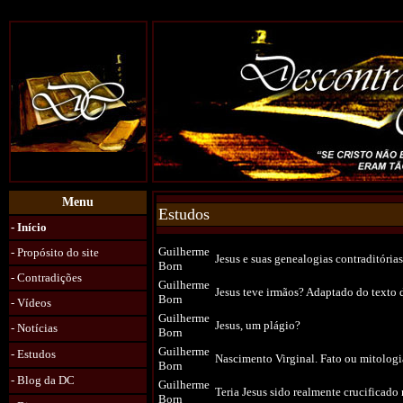
Menu
Estudos
- Início
Guilherme
- Propósito do site
Jesus e suas genealogias contraditórias
Born
- Contradições
Guilherme
Jesus teve irmãos? Adaptado do texto
Born
- Vídeos
Guilherme
Jesus, um plágio?
- Notícias
Born
Guilherme
-
Estudos
Nascimento Virginal. Fato ou mitolog
Born
- Blog da DC
Guilherme
Teria Jesus sido realmente crucificado 
Born