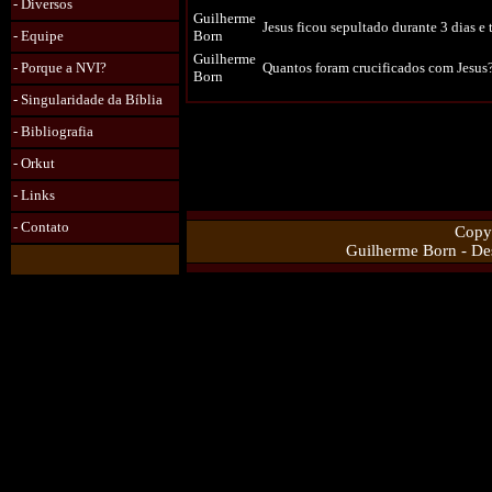
-
Diversos
Guilherme
Jesus ficou sepultado durante 3 dias e 
- Equipe
Born
Guilherme
- Porque a NVI?
Quantos foram crucificados com Jesus
Born
- Singularidade da Bíblia
- Bibliografia
- Orkut
- Links
- Contato
Copy
Guilherme Born - De